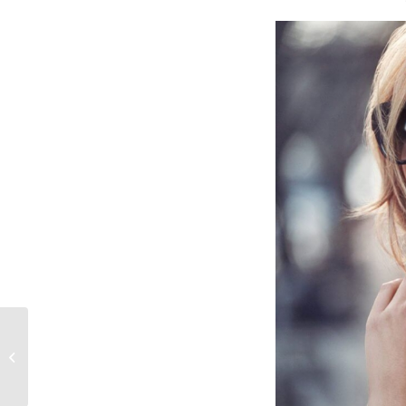
Victoria Beckham
naočale: luksuz i stil