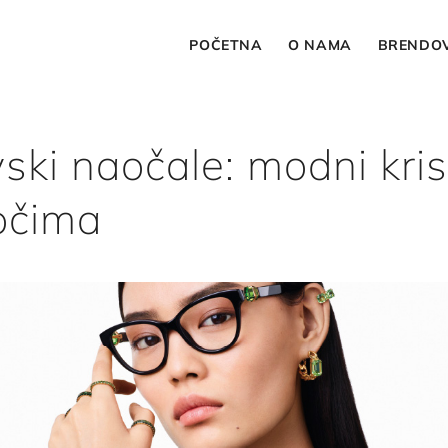
POČETNA
O NAMA
BRENDOV
ki naočale: modni kris
očima