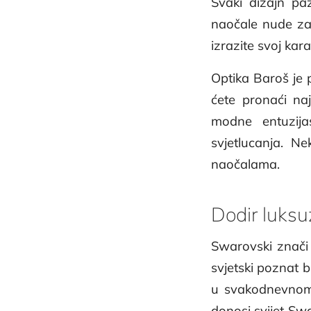
Svaki dizajn paž
naočale nude zaš
izrazite svoj kar
Optika Baroš je 
ćete pronaći naj
modne entuzijas
svjetlucanja. N
naočalama.
Dodir luksu
Swarovski znači 
svjetski poznat 
u svakodnevnom ž
donosi svijet Sw