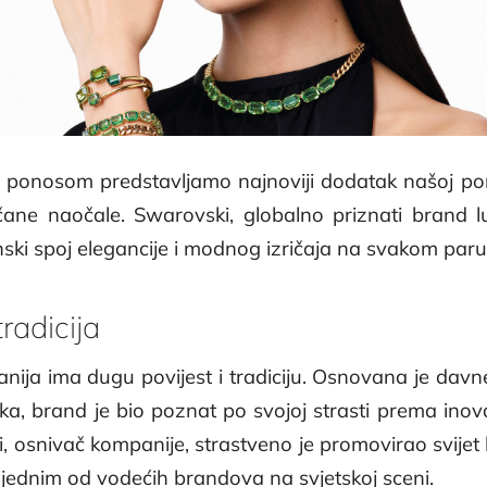
s ponosom predstavljamo najnoviji dodatak našoj p
nčane naočale. Swarovski, globalno priznati brand lu
ki spoj elegancije i modnog izričaja na svakom paru
radicija
ija ima dugu povijest i tradiciju. Osnovana je davn
a, brand je bio poznat po svojoj strasti prema inova
 osnivač kompanije, strastveno je promovirao svijet 
 jednim od vodećih brandova na svjetskoj sceni.