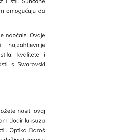
t i stil. Sunčane
viri omogućuju da
ne naočale. Ovdje
 i najzahtjevnije
ila, kvalitete i
osti s Swarovski
ožete nositi ovaj
vam dodir luksuza
til. Optika Baroš
 doživjeti magiju