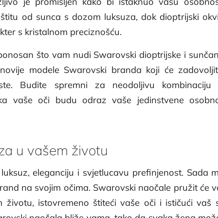
ljivo je promišljen kako bi istaknuo vašu osobnos
titu od sunca s dozom luksuza, dok dioptrijski ok
akter s kristalnom preciznošću.
ponosan što vam nudi Swarovski dioptrijske i sunča
novije modele Swarovski branda koji će zadovoljiti
te. Budite spremni za neodoljivu kombinaciju st
eka vaše oči budu odraz vaše jedinstvene osobn
za u vašem životu
luksuz, eleganciju i svjetlucavu prefinjenost. Sada m
brand na svojim očima. Swarovski naočale pružit će 
ivotu, istovremeno štiteći vaše oči i ističući vaš s
arovski naočala bliže vama, tako da svaka žena može