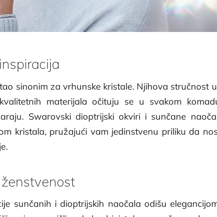
 inspiracija
ao sinonim za vrhunske kristale. Njihova stručnost u 
kvalitetnih materijala očituju se u svakom komadu 
araju. Swarovski dioptrijski okviri i sunčane nao
jom kristala, pružajući vam jedinstvenu priliku da n
je.
i ženstvenost
ije sunčanih i dioptrijskih naočala odišu elegancijo