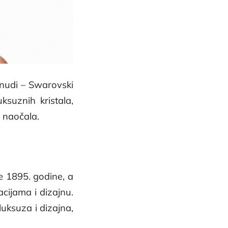
onudi – Swarovski
ksuznih kristala,
 naočala.
e 1895. godine, a
cijama i dizajnu.
luksuza i dizajna,