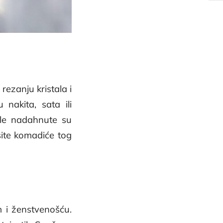
rezanju kristala i
nakita, sata ili
čale nadahnute su
osite komadiće tog
m i ženstvenošću.