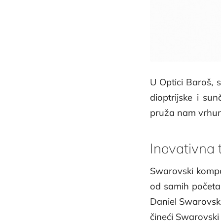
U Optici Baroš, 
dioptrijske i su
pruža nam vrhuns
Inovativna t
Swarovski kompan
od samih početak
Daniel Swarovski,
čineći Swarovski